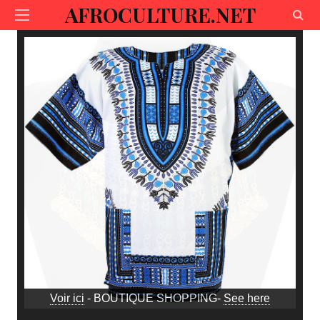
AFROCULTURE.NET
Voir ici
- BOUTIQUE SHOPPING-
See here