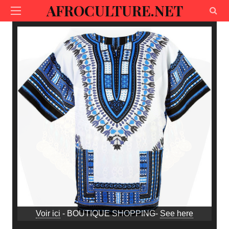
AFROCULTURE.NET
Voir ici
- BOUTIQUE SHOPPING-
See here