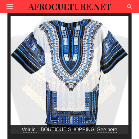
AFROCULTURE.NET
Voir ici
- BOUTIQUE SHOPPING-
See here