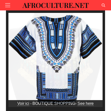
AFROCULTURE.NET
Voir ici
- BOUTIQUE SHOPPING-
See here