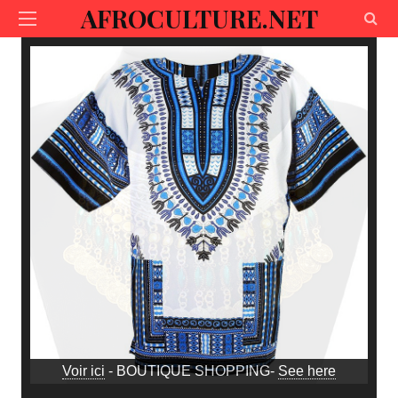
AFROCULTURE.NET
Voir ici
- BOUTIQUE SHOPPING-
See here