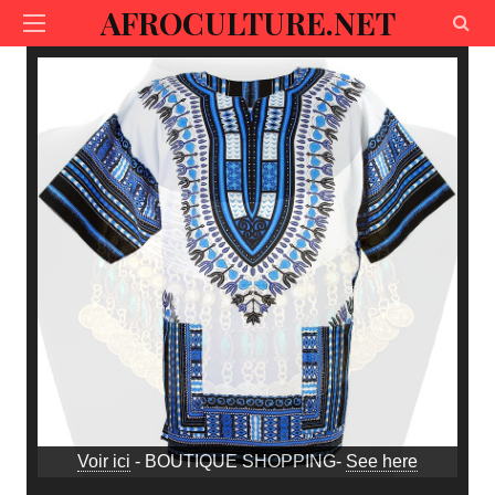
AFROCULTURE.NET
Voir ici
- BOUTIQUE SHOPPING-
See here