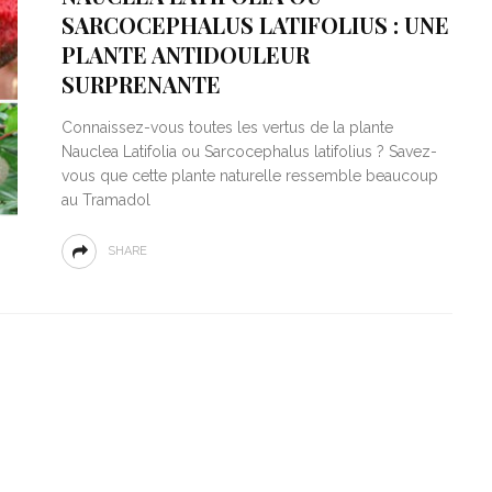
SARCOCEPHALUS LATIFOLIUS : UNE
PLANTE ANTIDOULEUR
SURPRENANTE
Connaissez-vous toutes les vertus de la plante
Nauclea Latifolia ou Sarcocephalus latifolius ? Savez-
vous que cette plante naturelle ressemble beaucoup
au Tramadol
SHARE