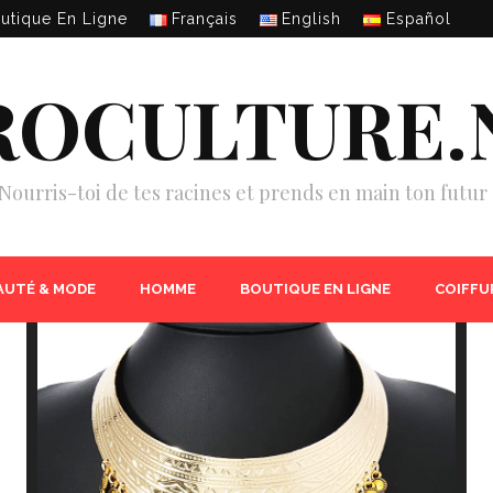
utique En Ligne
Français
English
Español
ROCULTURE.
Nourris-toi de tes racines et prends en main ton futur 
AUTÉ & MODE
HOMME
BOUTIQUE EN LIGNE
COIFFU