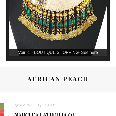
Voir ici
- BOUTIQUE SHOPPING-
See here
AFRICAN PEACH
23666 VIEWS
by :
CHARLOTTE B
NAUCLEA LATIFOLIA OU