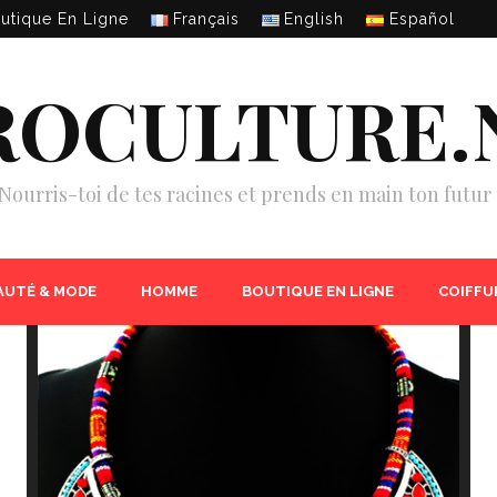
utique En Ligne
Français
English
Español
ROCULTURE.
Nourris-toi de tes racines et prends en main ton futur 
AUTÉ & MODE
HOMME
BOUTIQUE EN LIGNE
COIFFU