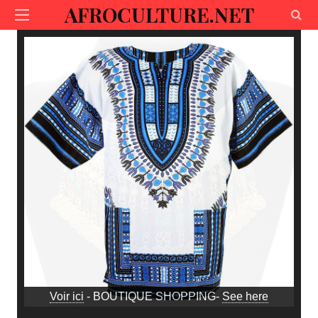
AFROCULTURE.NET
Voir ici
- BOUTIQUE SHOPPING-
See here