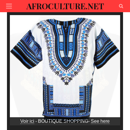
AFROCULTURE.NET
Voir ici
- BOUTIQUE SHOPPING-
See here