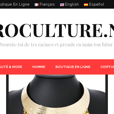
utique En Ligne
Français
English
Español
ROCULTURE.
Nourris-toi de tes racines et prends en main ton futur 
AUTÉ & MODE
HOMME
BOUTIQUE EN LIGNE
COIFFU