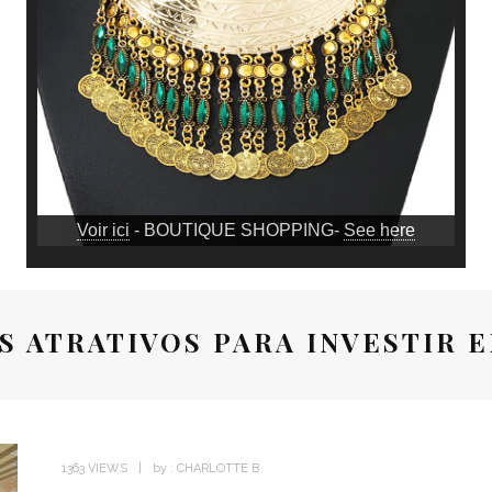
Voir ici
- BOUTIQUE SHOPPING-
See here
S ATRATIVOS PARA INVESTIR 
1363 VIEWS
by :
CHARLOTTE B