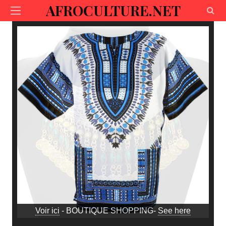
AFROCULTURE.NET
Voir ici
- BOUTIQUE SHOPPING-
See here