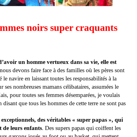
ommes noirs super craquants
’avoir un homme vertueux dans sa vie, elle est
nous devons faire face à des familles où les pères sont
le navire en laissant toutes les responsabilités à la
ur ses nombreuses mamans célibataires, assumées le
 Mais, pour toutes ses femmes désemparées, je voulais
n disant que tous les hommes de cette terre ne sont pas
 exceptionnels, des véritables « super papas », qui
t de leurs enfants
. Des supers papas qui coiffent les
eurs garçons joués au foot ou au basket, qui mettent