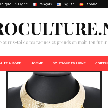
utique En Ligne
Français
English
Español
ROCULTURE.
Nourris-toi de tes racines et prends en main ton futur 
AUTÉ & MODE
HOMME
BOUTIQUE EN LIGNE
COIFFU