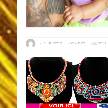
by :
CHARLOTTE B
7 COMMENTS
4565 VIEWS