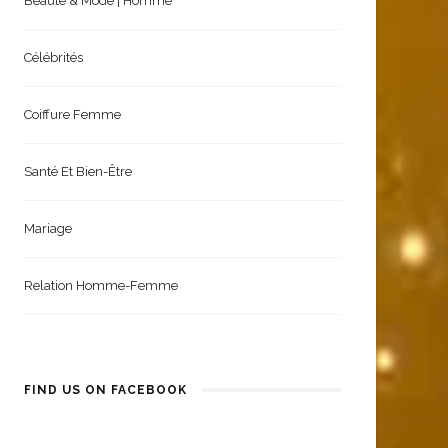
Beauté & Mode | Homme
Célébrités
Coiffure Femme
Santé Et Bien-Être
Mariage
Relation Homme-Femme
FIND US ON FACEBOOK