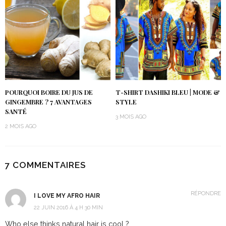
POURQUOI BOIRE DU JUS DE
T-SHIRT DASHIKI BLEU | MODE &
GINGEMBRE ? 7 AVANTAGES
STYLE
SANTÉ
3 MOIS AGO
2 MOIS AGO
7 COMMENTAIRES
RÉPONDRE
I LOVE MY AFRO HAIR
22 JUIN 2016 À 4 H 30 MIN
Who else thinks natural hair is cool ?