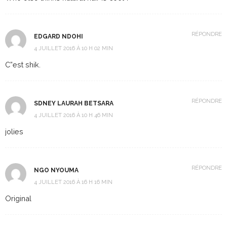
RÉPONDRE
EDGARD NDOHI
4 JUILLET 2016 À 10 H 02 MIN
C”est shik.
RÉPONDRE
SDNEY LAURAH BETSARA
4 JUILLET 2016 À 10 H 46 MIN
jolies
RÉPONDRE
NGO NYOUMA
4 JUILLET 2016 À 16 H 16 MIN
Original