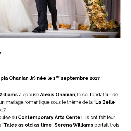
7
er
mpia Ohanian Jr) née le 1
septembre 2017
illiams
a épousé
Alexis Ohanian
, le co-fondateur de
’un mariage romantique sous le thème de la “
La Belle
017.
roulée au
Contemporary Arts Center
. Ils ont fait leur
 “
Tales as old as time
“.
Serena Williams
portait trois