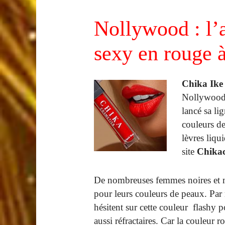
Nollywood : l’a
sexy en rouge à
Chika Ike
Nollywood.
lancé sa l
couleurs de
lèvres liqu
site
Chikac
De nombreuses femmes noires et mé
pour leurs couleurs de peaux. Par 
hésitent sur cette couleur flashy p
aussi réfractaires. Car la couleur 