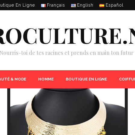
utique En Ligne
Français
English
Español
ROCULTURE.
Nourris-toi de tes racines et prends en main ton futur 
AUTÉ & MODE
HOMME
BOUTIQUE EN LIGNE
COIFFU