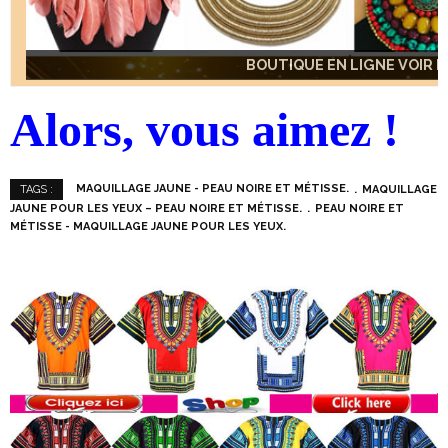
BOUTIQUE EN LIGNE VOIR IC
BOUTIQUE EN LIGNE VOIR IC
BOUTIQUE EN LIGNE VOIR IC
Alors, vous aimez !
MAQUILLAGE JAUNE - PEAU NOIRE ET MÉTISSE.
MAQUILLAGE
TAGS :
JAUNE POUR LES YEUX – PEAU NOIRE ET MÉTISSE.
PEAU NOIRE ET
MÉTISSE - MAQUILLAGE JAUNE POUR LES YEUX.