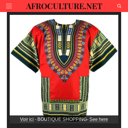
AFROCULTURE.NET
Voir ici
- BOUTIQUE SHOPPING-
See here