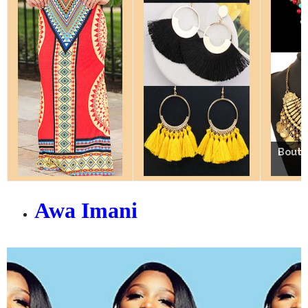
Bouti
Bouti
Awa Imani