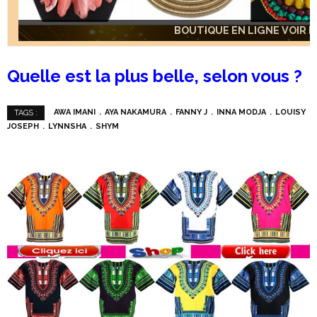
BOUTIQUE EN LIGNE VOIR IC
BOUTIQUE EN LIGNE VOIR IC
BOUTIQUE EN LIGNE VOIR IC
Quelle est la plus belle, selon vous ?
AWA IMANI
AYA NAKAMURA
FANNY J
INNA MODJA
LOUISY
TAGS :
JOSEPH
LYNNSHA
SHYM