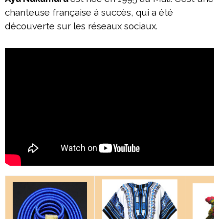
chanteuse française à succès, qui a été
découverte sur les réseaux sociaux.