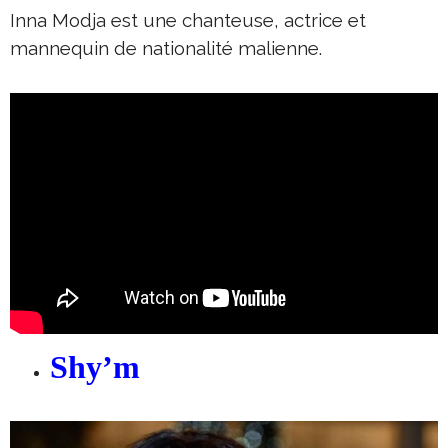
Inna Modja est une chanteuse, actrice et
mannequin de nationalité malienne.
Shy’m