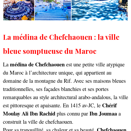
La médina de Chefchaouen : la ville
bleue somptueuse du Maroc
médina de
Chefchaouen
La
est une petite ville atypique
du Maroc à l’architecture unique, qui appartient au
domaine de la montagne du Rif. Avec ses maisons bleues
traditionnelles, ses façades blanchies et ses portes
remarquables au style architectural arabo-andalous, la ville
Chérif
est pittoresque et apaisante. En 1415 av-JC, le
Moulay Ali
Ibn Rachid
Ibn Joumaa
plus connu par
a
construit la ville de chefchaouen.
Chefchaouen
Pour sa tranquillité, sa chaleur et sa beauté,