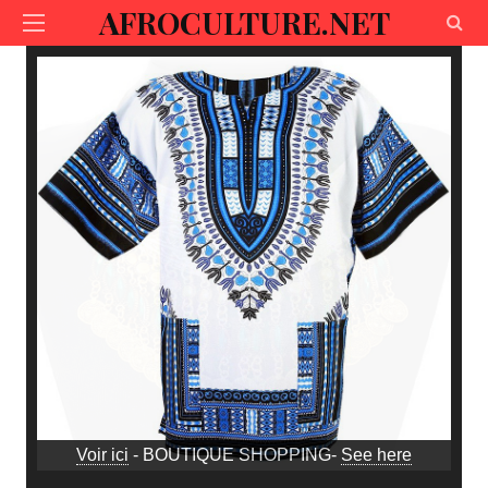
AFROCULTURE.NET
Voir ici
- BOUTIQUE SHOPPING-
See here