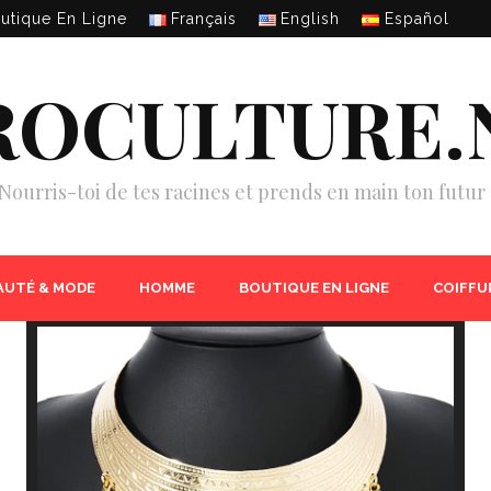
utique En Ligne
Français
English
Español
ROCULTURE.
Nourris-toi de tes racines et prends en main ton futur 
AUTÉ & MODE
HOMME
BOUTIQUE EN LIGNE
COIFFU