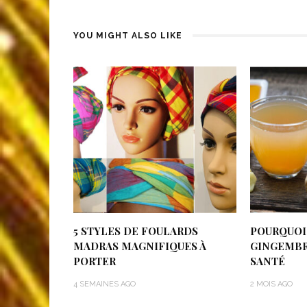
YOU MIGHT ALSO LIKE
5 STYLES DE FOULARDS
POURQUOI 
MADRAS MAGNIFIQUES À
GINGEMBRE
PORTER
SANTÉ
4 SEMAINES AGO
2 MOIS AGO