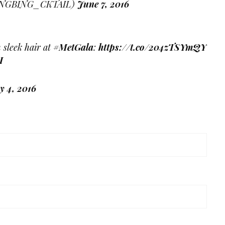
BINGBING_CKTAIL)
June 7, 2016
 sleek hair at
#MetGala
:
https://t.co/204zTSYmQY
I
 4, 2016