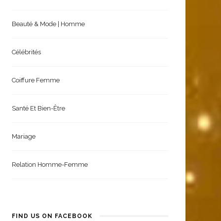
FEMME – BEAUTÉ & MODE
Beauté & Mode | Homme
Célébrités
Coiffure Femme
Santé Et Bien-Être
Mariage
Relation Homme-Femme