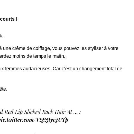
N’hésitez pas à choisir une coupe courte qui mettra bien
courts !
k.
é à une crème de coiffage, vous pouvez les styliser à votre
perdez moins de temps le matin.
aux femmes audacieuses. Car c’est un changement total de
ête.
d Red Lip Slicked Back Hair At … :
pic.twitter.com/VQQtycgUTp