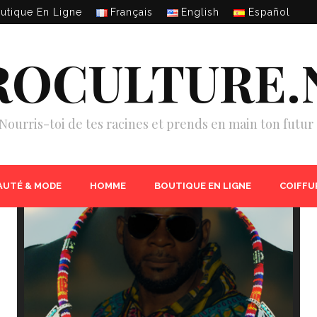
utique En Ligne
Français
English
Español
ROCULTURE.
Nourris-toi de tes racines et prends en main ton futur 
AUTÉ & MODE
HOMME
BOUTIQUE EN LIGNE
COIFFU