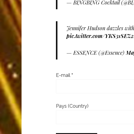
— BINGBING Cocktail (@
Jennifer Hudson dazzles with
pic.twitter.com/YKS31SEZ2
— ESSENCE (@Essence)
May
E-mail
*
Pays (Country)