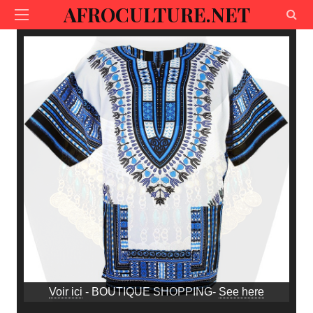
AFROCULTURE.NET
Voir ici
- BOUTIQUE SHOPPING-
See here