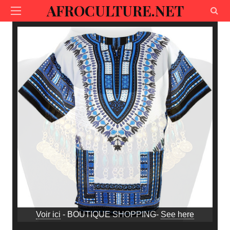
AFROCULTURE.NET
Voir ici
- BOUTIQUE SHOPPING-
See here