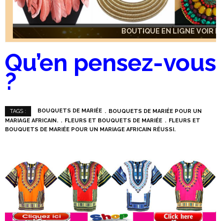
BOUTIQUE EN LIGNE VOIR IC
BOUTIQUE EN LIGNE VOIR IC
BOUTIQUE EN LIGNE VOIR IC
Qu’en pensez-vous
?
BOUQUETS DE MARIÉE
BOUQUETS DE MARIÉE POUR UN
TAGS :
MARIAGE AFRICAIN.
FLEURS ET BOUQUETS DE MARIÉE
FLEURS ET
BOUQUETS DE MARIÉE POUR UN MARIAGE AFRICAIN RÉUSSI.