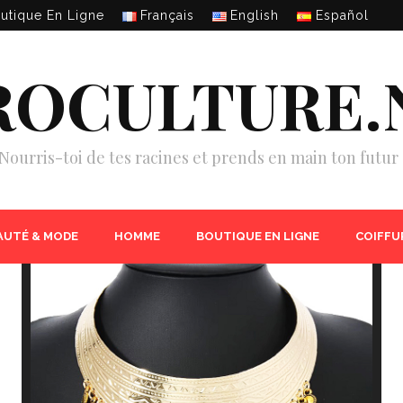
utique En Ligne
Français
English
Español
ROCULTURE.
Nourris-toi de tes racines et prends en main ton futur 
AUTÉ & MODE
HOMME
BOUTIQUE EN LIGNE
COIFFU