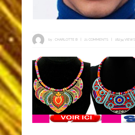
by :
CHARLOTTE B
21 COMMENTS
18234 VIEW