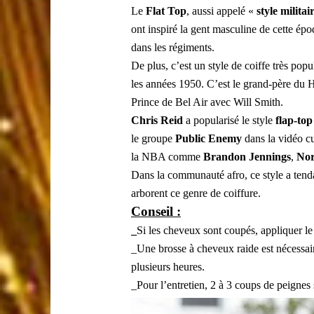
Le
Flat Top
, aussi appelé «
style militai
ont inspiré la gent masculine de cette époq
dans les régiments.
De plus, c’est un style de coiffe très pop
les années 1950. C’est le grand-père du H
Prince de Bel Air avec Will Smith.
Chris Reid
a popularisé le style
flap-top
le groupe
Public Enemy
dans la vidéo cu
la NBA comme
Brandon Jennings
,
Nor
Dans la communauté afro, ce style a ten
arborent ce genre de coiffure.
Conseil :
_
Si les cheveux sont coupés, appliquer le 
_Une brosse à cheveux raide est nécessair
plusieurs heures.
_Pour l’entretien, 2 à 3 coups de peignes 