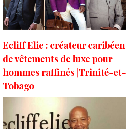
Ecliff Elie : créateur caribéen
de vêtements de luxe pour
hommes raffinés |Trinité-
et-
Tobago