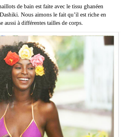
e entreprise est basée à Los Angeles et son fondateur
Dunnie
Onasanya. RedStar Collective
propose une
its main avec des tissus africains traditionnels.
llots de bain est faite avec le tissu ghanéen
ashiki. Nous aimons le fait qu’il est riche en
e aussi à différentes tailles de corps.