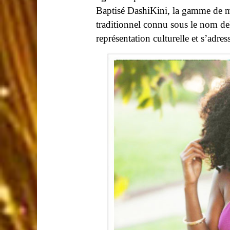
marque
RedStar Collective
. Cett
est la styliste nigériane-américaine
ligne unique de maillots de bain fa
Baptisé DashiKini, la gamme de mai
traditionnel connu sous le nom deD
représentation culturelle et s’adress