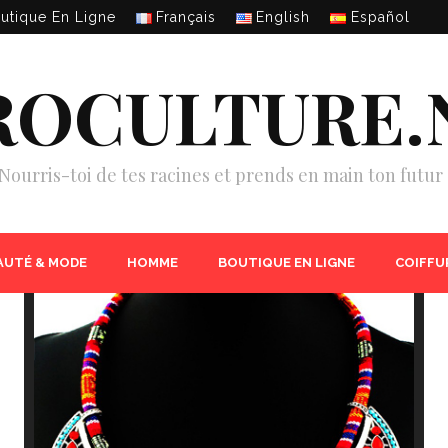
utique En Ligne
Français
English
Español
ROCULTURE.
Nourris-toi de tes racines et prends en main ton futur 
AUTÉ & MODE
HOMME
BOUTIQUE EN LIGNE
COIFFU