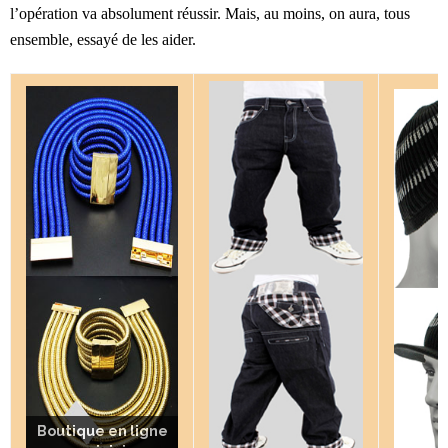
l’opération va absolument réussir. Mais, au moins, on aura, tous
ensemble, essayé de les aider.
Boutique en ligne
Boutique en ligne
Boutique en ligne