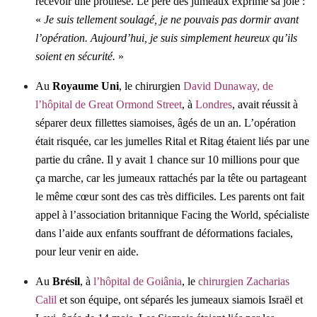
recevoir une prothèse.
Le père des jumeaux exprime sa joie :
«
Je suis tellement soulagé, je ne pouvais pas dormir avant
l’opération. Aujourd’hui, je suis simplement heureux qu’ils
soient en sécurité.
»
Au
Royaume Uni
, le chirurgien
David Dunaway, de
l’hôpital de Great Ormond Street
, à
Londres
, avait réussit à
séparer deux fillettes siamoises, âgés de un an. L’opération
était risquée, car les jumelles Rital et Ritag étaient liés par une
partie du crâne. Il y avait 1 chance sur 10 millions pour que
ça marche, car les jumeaux rattachés par la tête ou partageant
le même cœur sont des cas très difficiles. Les parents ont fait
appel à l’association britannique Facing the World, spécialiste
dans l’aide aux enfants souffrant de déformations faciales,
pour leur venir en aide.
Au
Brésil
, à
l’hôpital de Goiânia
, le
chirurgien Zacharias
Calil
et son équipe, ont séparés les jumeaux siamois Israël et