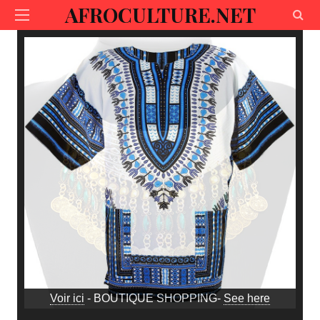
AFROCULTURE.NET
Voir ici
- BOUTIQUE SHOPPING-
See here