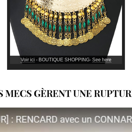
Voir ici
- BOUTIQUE SHOPPING-
See here
 MECS GÈRENT UNE RUPTU