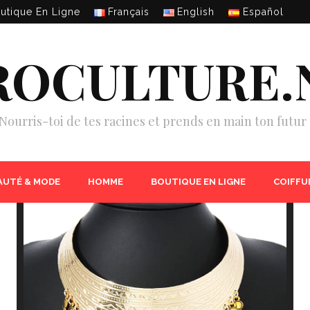
utique En Ligne
Français
English
Español
ROCULTURE.
Nourris-toi de tes racines et prends en main ton futur 
AUTÉ & MODE
HOMME
BOUTIQUE EN LIGNE
COIFFU