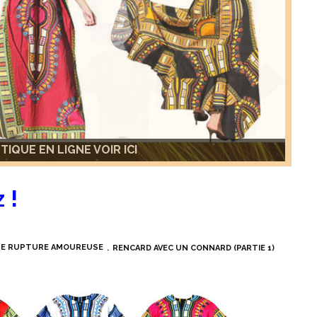
IQUE EN LIGNE VOIR ICI
IQUE EN LIGNE VOIR ICI
 !
NE RUPTURE AMOUREUSE
RENCARD AVEC UN CONNARD (PARTIE 1)