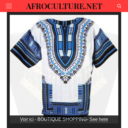
AFROCULTURE.NET
Voir ici
- BOUTIQUE SHOPPING-
See here