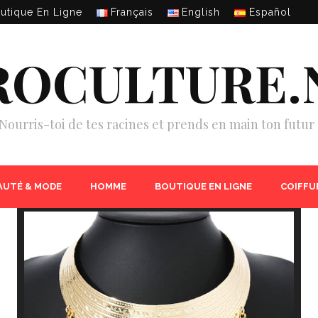
utique En Ligne
Français
English
Español
ROCULTURE.
Nourris-toi de tes racines et prends en main ton futur 
AUTÉ & MODE
HOMME
BOUTIQUE EN LIGNE
COIFFU