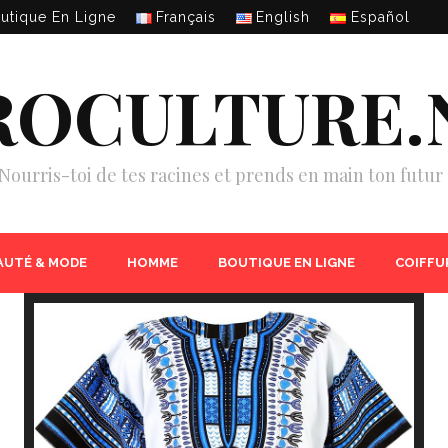
utique En Ligne
Français
English
Español
ROCULTURE.
Nourris-toi de tes racines et prends en main ton futur 
AUTÉ & MODE
HOMME
BOUTIQUE EN LIGNE
COIFFU