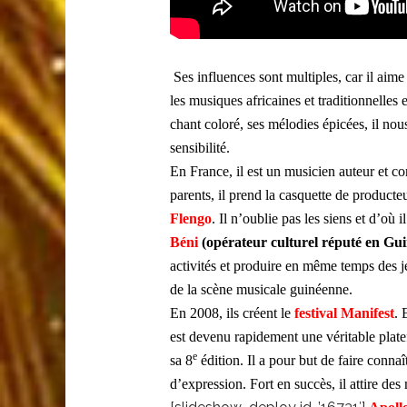
Ses influences sont multiples, car il aim
les musiques africaines et traditionnelle
chant coloré, ses mélodies épicées, il nou
sensibilité.
En France, il est un musicien auteur et c
parents, il prend la casquette de producte
Flengo
. Il n’oublie pas les siens et d’où i
Béni
(opérateur culturel réputé en Gu
activités et produire en même temps des je
de la scène musicale guinéenne.
En 2008, ils créent le
festival Manifest
. 
est devenu rapidement une véritable plate
e
sa 8
édition. Il a pour but de faire connaî
d’expression. Fort en succès, il attire d