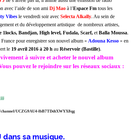
o J
ne s’arrête pas là, il anime aussi une émission de radio
on avec l’aide de son ami
Dj Mao
à l’
Espace Fm
tous les
ty Vibes
le vendredi soir avec
Selecta Alkally
. Au sein de
gement et du développement artistique de nombreux artistes,
e 1locks, Bandjan, High level, Fudala, Scarf,
et
Balla Moussa
.
 France pour enregistrer son nouvel album «
Adouna Kesso
» en
ert le
19 avril 2016 à 20 h
au
Réservoir (Bastille)
.
vivement à suivre et acheter le nouvel album
Vous pouvez le rejoindre sur les réseaux sociaux :
jjj
com/channel/UCZG9AU4-lbB7TDdtXWYX8qg
J dans sa musique.