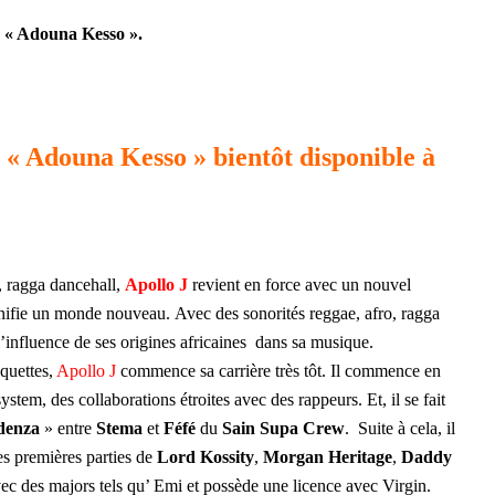
 « Adouna Kesso ».
 « Adouna Kesso » bientôt disponible à
, ragga dancehall,
Apollo J
revient en force avec un nouvel
gnifie un monde nouveau.
Avec des sonorités reggae, afro, ragga
’influence de ses origines africaines dans sa musique.
squettes,
Apollo J
commence sa carrière très tôt. Il commence en
stem, des collaborations étroites avec des rappeurs. Et, il se fait
denza
» entre
Stema
et
Féfé
du
Sain Supa Crew
. Suite à cela, il
les premières parties de
Lord Kossity
,
Morgan Heritage
,
Daddy
ec des majors tels qu’ Emi et possède une licence avec Virgin.