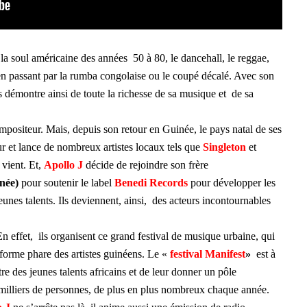
e la soul américaine des années 50 à 80, le dancehall, le reggae,
s en passant par la rumba congolaise ou le coupé décalé. Avec son
s démontre ainsi de toute la richesse de sa musique et de sa
ompositeur. Mais, depuis son retour en Guinée, le pays natal de ses
ur et lance de nombreux artistes locaux tels que
Singleton
et
l vient. Et,
Apollo J
décide de rejoindre son frère
inée)
pour soutenir le label
Benedi Records
pour développer les
unes talents. Ils deviennent, ainsi, des acteurs incontournables
En effet, ils organisent ce grand festival de musique urbaine, qui
forme phare des artistes guinéens. Le «
festival
Manifest
»
est à
tre des jeunes talents africains et de leur donner un pôle
es milliers de personnes, de plus en plus nombreux chaque année.