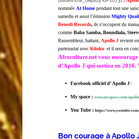
[slideshow_deploy id=’16731′]
Apoll
nommée
At Home
pendant tout une sais
samedis et aussi l’émission
Mighty Quali
Benedi Records
,
ils s’occupent du mana
comme
Baba Samba,
Boundiala, Steev
Rassembleur, battant,
Apollo J
revient en
partenariat avec
Kitoko
et il sera en conc
Afroculture.net vous encourage 
d’Apollo J qui sortira en 2016. 
Facebook officiel d’ Apollo J
:
My space :
www.myspace.com/apollo
You Tube :
https://www.youtube.
Bon courage à Apollo 