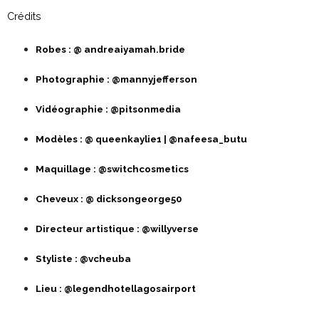
Crédits
Robes : @ andreaiyamah.bride
Photographie : @mannyjefferson
Vidéographie : @pitsonmedia
Modèles : @ queenkaylie1 | @nafeesa_butu
Maquillage : @switchcosmetics
Cheveux : @ dicksongeorge50
Directeur artistique : @willyverse
Styliste : @vcheuba
Lieu : @legendhotellagosairport