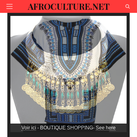
AFROCULTURE.NET
Voir ici
- BOUTIQUE SHOPPING-
See here