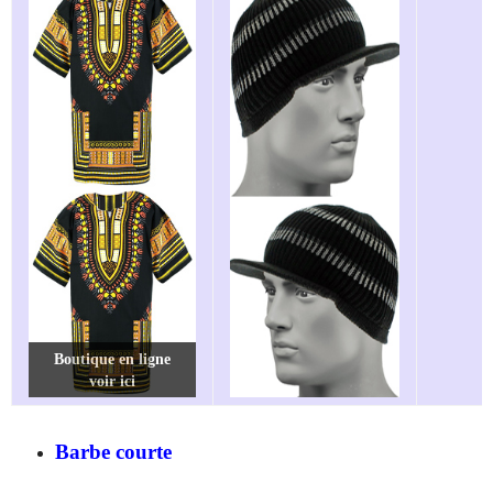
Boutique en ligne
Boutique en ligne
Boutique en ligne
voir ici
voir ici
voir ici
Barbe courte