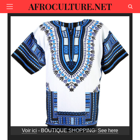
AFROCULTURE.NET
Voir ici
- BOUTIQUE SHOPPING-
See here