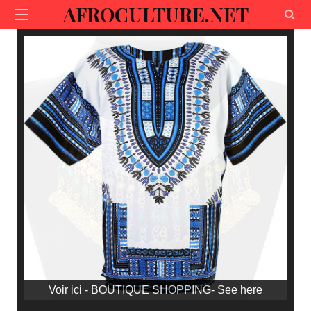
AFROCULTURE.NET
Voir ici
- BOUTIQUE SHOPPING-
See here