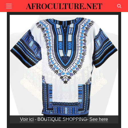
AFROCULTURE.NET
Voir ici
- BOUTIQUE SHOPPING-
See here