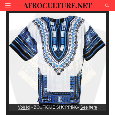
AFROCULTURE.NET
Voir ici
- BOUTIQUE SHOPPING-
See here