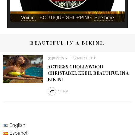
Voir ici
- BOUTIQUE SHOPPING-
See here
BEAUTIFUL IN A BIKINI.
5840 VIEWS
CHARLOTTE B
ACTRESS GHOLLYWOOD
CHRISTABEL EKEH, BEAUTIFUL IN A
BIKINI
SHARE
English
Español