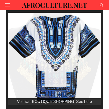
AFROCULTURE.NET
Voir ici
- BOUTIQUE SHOPPING-
See here