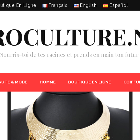
utique En Ligne
Français
English
Español
ROCULTURE.
Nourris-toi de tes racines et prends en main ton futur 
AUTÉ & MODE
HOMME
BOUTIQUE EN LIGNE
COIFFU