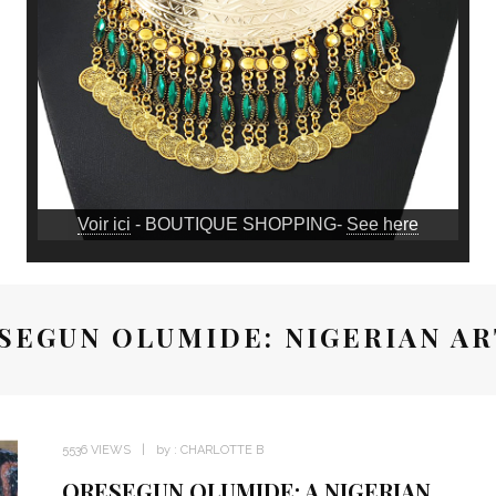
Voir ici
- BOUTIQUE SHOPPING-
See here
SEGUN OLUMIDE: NIGERIAN AR
5536 VIEWS
by :
CHARLOTTE B
ORESEGUN OLUMIDE: A NIGERIAN