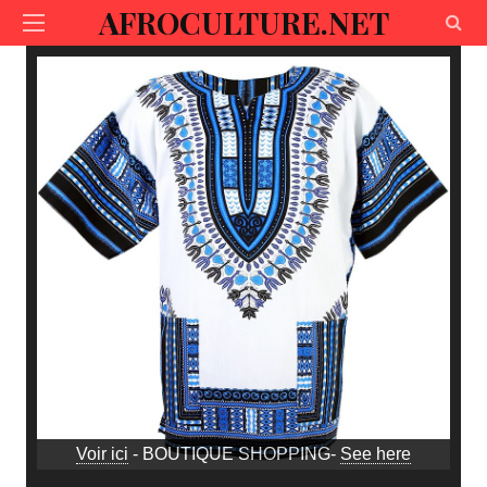
AFROCULTURE.NET
Voir ici
- BOUTIQUE SHOPPING-
See here