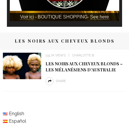
Voir ici
- BOUTIQUE SHOPPING-
See here
LES NOIRS AUX CHEVEUX BLONDS
133.7K VIEWS
CHARLOTTE B
LES NOIRS AUX CHEVEUX BLONDS –
LES MÉLANÉSIENS D’AUSTRALIE
SHARE
English
Español