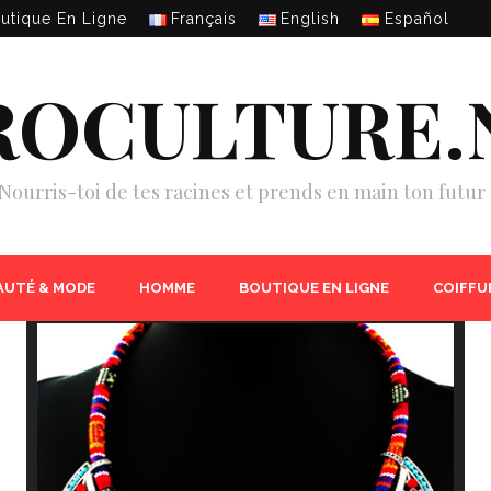
utique En Ligne
Français
English
Español
ROCULTURE.
Nourris-toi de tes racines et prends en main ton futur 
AUTÉ & MODE
HOMME
BOUTIQUE EN LIGNE
COIFFU