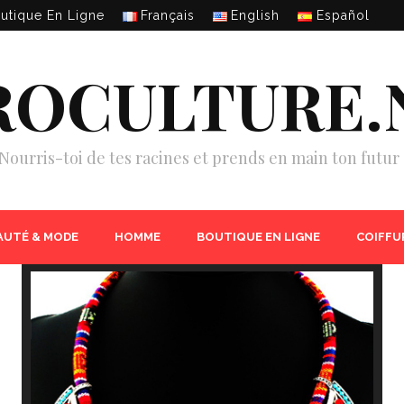
utique En Ligne
Français
English
Español
ROCULTURE.
Nourris-toi de tes racines et prends en main ton futur 
AUTÉ & MODE
HOMME
BOUTIQUE EN LIGNE
COIFFU