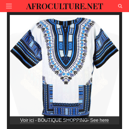
AFROCULTURE.NET
Voir ici
- BOUTIQUE SHOPPING-
See here