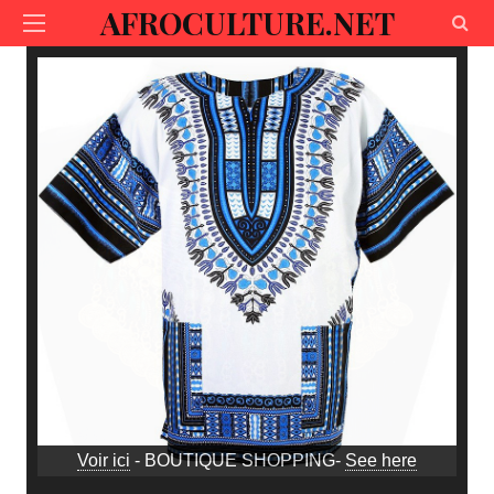
AFROCULTURE.NET
Voir ici
- BOUTIQUE SHOPPING-
See here