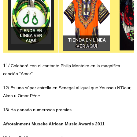
TIENDA EN
LÍNEA VER
TIENDA EN LÍNEA
TIENDA EN LÍNEA
TIENDA EN LÍNEA
TIENDA EN LÍNEA
AQUÍ
VER AQUÍ
VER AQUÍ
VER AQUÍ
VER AQUÍ
11/
Colaboró ​​con el cantante Philip Monteiro en la magnífica
canción “Amor”.
12/
Es una súper estrella en Senegal al igual que Youssou N’Dour,
Akon u Omar Péne.
13/
Ha ganado numerosos premios.
Afrotainment Museke African Music Awards 2011