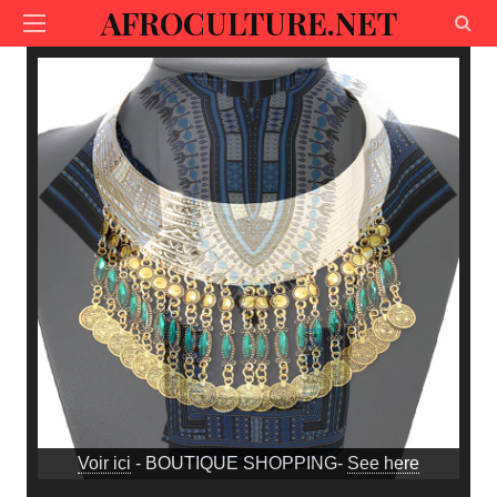
AFROCULTURE.NET
Voir ici
- BOUTIQUE SHOPPING-
See here