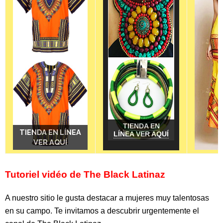
TIENDA EN
TIENDA EN LÍNEA
TIENDA EN LÍNEA
TIENDA EN LÍNEA
TIENDA EN LÍNEA
LÍNEA VER AQUÍ
VER AQUÍ
VER AQUÍ
VER AQUÍ
VER AQUÍ
Tutoriel vidéo de The Black Latinaz
A nuestro sitio le gusta destacar a mujeres muy talentosas
en su campo.
Te invitamos a descubrir urgentemente el